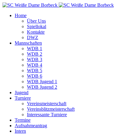
Home
Über Uns
Spiellokal
Kontakte
DWZ
Mannschaften
WDB 1
WDB 2
WDB 3
WDB 4
WDB 5
WDB 6
WDB Jugend 1
WDB Jugend 2
Jugend
Turniere
Vereinsmeisterschaft
Vereinsblitzmeisterschaft
Interessante Turniere
Termine
Aufnahmeantrag
Intern