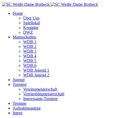
Home
Über Uns
Spiellokal
Kontakte
DWZ
Mannschaften
WDB 1
WDB 2
WDB 3
WDB 4
WDB 5
WDB 6
WDB Jugend 1
WDB Jugend 2
Jugend
Turniere
Vereinsmeisterschaft
Vereinsblitzmeisterschaft
Interessante Turniere
Termine
Aufnahmeantrag
Intern