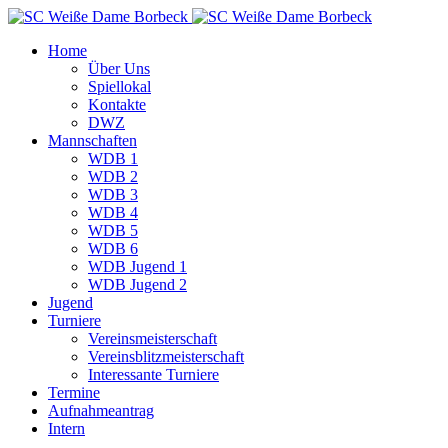
Home
Über Uns
Spiellokal
Kontakte
DWZ
Mannschaften
WDB 1
WDB 2
WDB 3
WDB 4
WDB 5
WDB 6
WDB Jugend 1
WDB Jugend 2
Jugend
Turniere
Vereinsmeisterschaft
Vereinsblitzmeisterschaft
Interessante Turniere
Termine
Aufnahmeantrag
Intern