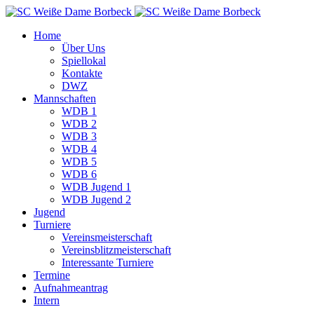
Home
Über Uns
Spiellokal
Kontakte
DWZ
Mannschaften
WDB 1
WDB 2
WDB 3
WDB 4
WDB 5
WDB 6
WDB Jugend 1
WDB Jugend 2
Jugend
Turniere
Vereinsmeisterschaft
Vereinsblitzmeisterschaft
Interessante Turniere
Termine
Aufnahmeantrag
Intern