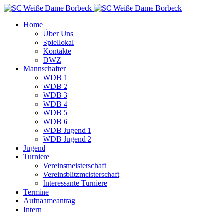
Home
Über Uns
Spiellokal
Kontakte
DWZ
Mannschaften
WDB 1
WDB 2
WDB 3
WDB 4
WDB 5
WDB 6
WDB Jugend 1
WDB Jugend 2
Jugend
Turniere
Vereinsmeisterschaft
Vereinsblitzmeisterschaft
Interessante Turniere
Termine
Aufnahmeantrag
Intern