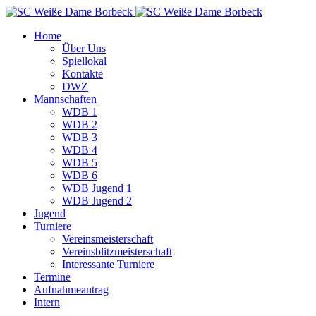
Home
Über Uns
Spiellokal
Kontakte
DWZ
Mannschaften
WDB 1
WDB 2
WDB 3
WDB 4
WDB 5
WDB 6
WDB Jugend 1
WDB Jugend 2
Jugend
Turniere
Vereinsmeisterschaft
Vereinsblitzmeisterschaft
Interessante Turniere
Termine
Aufnahmeantrag
Intern