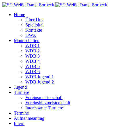
Home
Über Uns
Spiellokal
Kontakte
DWZ
Mannschaften
WDB 1
WDB 2
WDB 3
WDB 4
WDB 5
WDB 6
WDB Jugend 1
WDB Jugend 2
Jugend
Turniere
Vereinsmeisterschaft
Vereinsblitzmeisterschaft
Interessante Turniere
Termine
Aufnahmeantrag
Intern