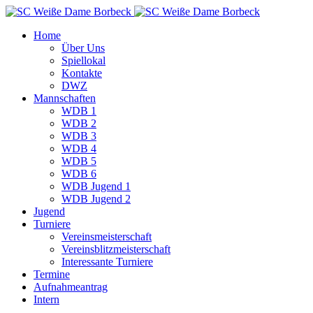
Home
Über Uns
Spiellokal
Kontakte
DWZ
Mannschaften
WDB 1
WDB 2
WDB 3
WDB 4
WDB 5
WDB 6
WDB Jugend 1
WDB Jugend 2
Jugend
Turniere
Vereinsmeisterschaft
Vereinsblitzmeisterschaft
Interessante Turniere
Termine
Aufnahmeantrag
Intern