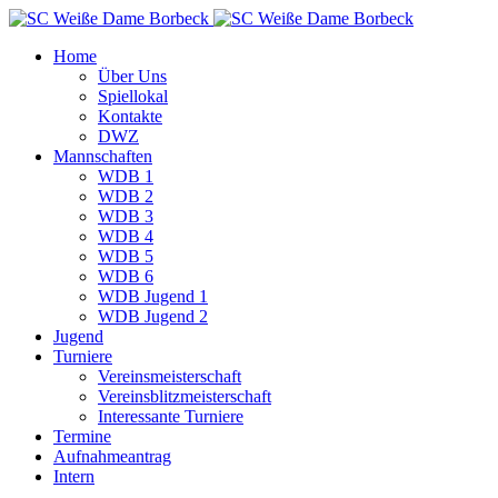
Home
Über Uns
Spiellokal
Kontakte
DWZ
Mannschaften
WDB 1
WDB 2
WDB 3
WDB 4
WDB 5
WDB 6
WDB Jugend 1
WDB Jugend 2
Jugend
Turniere
Vereinsmeisterschaft
Vereinsblitzmeisterschaft
Interessante Turniere
Termine
Aufnahmeantrag
Intern