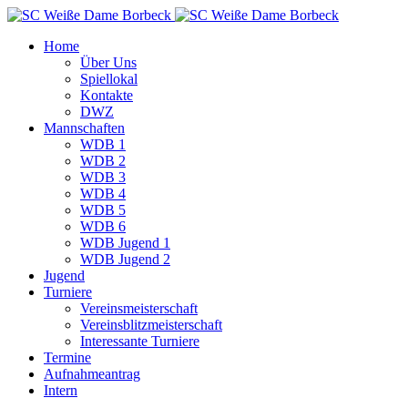
Home
Über Uns
Spiellokal
Kontakte
DWZ
Mannschaften
WDB 1
WDB 2
WDB 3
WDB 4
WDB 5
WDB 6
WDB Jugend 1
WDB Jugend 2
Jugend
Turniere
Vereinsmeisterschaft
Vereinsblitzmeisterschaft
Interessante Turniere
Termine
Aufnahmeantrag
Intern