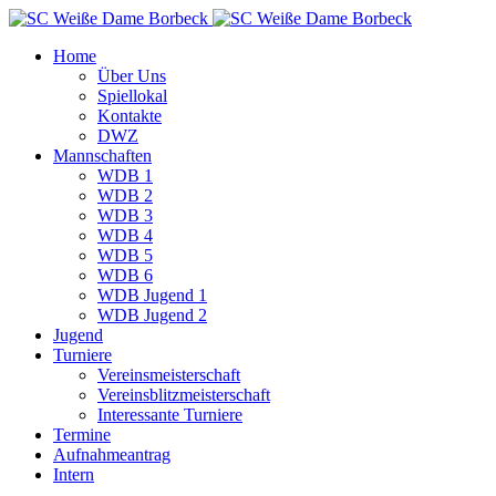
Home
Über Uns
Spiellokal
Kontakte
DWZ
Mannschaften
WDB 1
WDB 2
WDB 3
WDB 4
WDB 5
WDB 6
WDB Jugend 1
WDB Jugend 2
Jugend
Turniere
Vereinsmeisterschaft
Vereinsblitzmeisterschaft
Interessante Turniere
Termine
Aufnahmeantrag
Intern