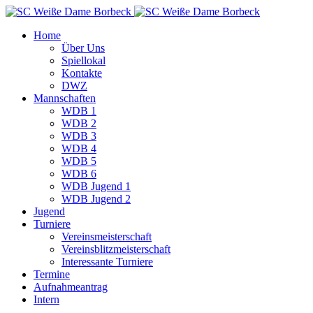
Home
Über Uns
Spiellokal
Kontakte
DWZ
Mannschaften
WDB 1
WDB 2
WDB 3
WDB 4
WDB 5
WDB 6
WDB Jugend 1
WDB Jugend 2
Jugend
Turniere
Vereinsmeisterschaft
Vereinsblitzmeisterschaft
Interessante Turniere
Termine
Aufnahmeantrag
Intern